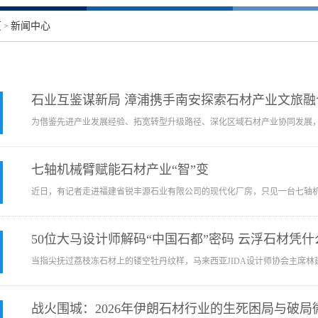
页
新闻中心
>
石业互鉴谋新局 漳浦携手南安探索石材产业文旅融
为借鉴先进产业发展经验、拓宽转型升级路径、深化区域石材产业协同发展，7
七轴机械臂赋能石材产业“智”变
近日，有记者走进福建省锐丰源石业有限公司的现代化厂房，只见一台七轴机械臂
50位大马设计师解码“中国石都”密码 云浮石材凭
当指尖抚过荔枝冻石材上的镂空牡丹纹样，马来西亚JIDA设计师协会主席林建
战火围城：2026年伊朗石材行业的生死困局与破局