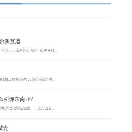
合新赛道
月3日，漳浦县工信局一级主任科...
正以每分钟120次的精准节奏...
什么引爆东南亚？
明的赞叹脱口而出——这方出自...
微光