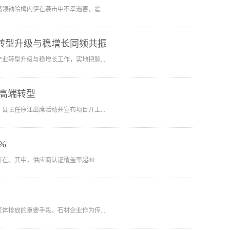
袖哈梅内伊在袭击中不幸遇害，霍...
转型升级与稳增长同频共振
转型升级与稳增长工作，实地把脉...
高端转型
长任序江出席活动并宣布项目开工...
%
。其中，供应商认证覆盖率超80...
排放的重要手段。石材企业作为传...