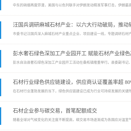
中东的硝烟再度弥漫，美国与以色列联手对伊朗发动精准军事打击，伊朗最高领
汪国兵调研麻城石材产业：以六大行动破局，推动
市委书记汪国兵深入麻城石材产业重点企业、项目建设一线，专题调研石材产业
彭水奢石绿色深加工产业园开工 赋能石材产业绿色
彭水自治县奢石绿色深加工产业园开工活动在桑柘镇隆重举行。县委副书记、县
石材行业绿色供应链建设，供应商认证覆盖率超 80
在石材行业蓬勃发展的当下，绿色供应链建设已成为行业可持续发展的关键所在
石材企业参与碳交易，首笔配额成交
随着全球对气候变化的关注度不断提高，碳交易市场逐渐成为各国应对温室气体