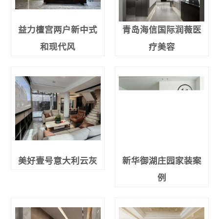
益力檀宫两户新中式
青岛海信国际润薇医
和现代风
疗美容
美好壹号意大利云灰
新华御湖庄园家装案
例