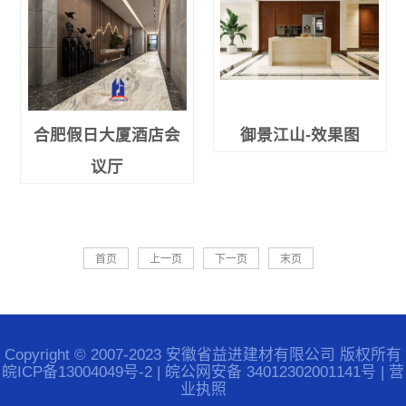
合肥假日大厦酒店会
御景江山-效果图
议厅
首页
上一页
下一页
末页
Copyright © 2007-2023 安徽省益进建材有限公司 版权所有
皖ICP备13004049号-2
|
皖公网安备 34012302001141号
|
营
业执照